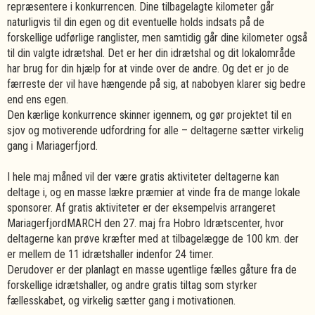
repræsentere i konkurrencen. Dine tilbagelagte kilometer går
naturligvis til din egen og dit eventuelle holds indsats på de
forskellige udførlige ranglister, men samtidig går dine kilometer også
til din valgte idrætshal. Det er her din idrætshal og dit lokalområde
har brug for din hjælp for at vinde over de andre. Og det er jo de
færreste der vil have hængende på sig, at nabobyen klarer sig bedre
end ens egen.
Den kærlige konkurrence skinner igennem, og gør projektet til en
sjov og motiverende udfordring for alle – deltagerne sætter virkelig
gang i Mariagerfjord.
I hele maj måned vil der være gratis aktiviteter deltagerne kan
deltage i, og en masse lækre præmier at vinde fra de mange lokale
sponsorer. Af gratis aktiviteter er der eksempelvis arrangeret
MariagerfjordMARCH den 27. maj fra Hobro Idrætscenter, hvor
deltagerne kan prøve kræfter med at tilbagelægge de 100 km. der
er mellem de 11 idrætshaller indenfor 24 timer.
Derudover er der planlagt en masse ugentlige fælles gåture fra de
forskellige idrætshaller, og andre gratis tiltag som styrker
fællesskabet, og virkelig sætter gang i motivationen.