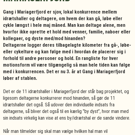
Gang i Mariagerfjord er sjov, lokal konkurrence mellem
idrætshaller og deltagere, om hvem der kan gå, løbe eller
cykle længst i hele maj måned. Man kan deltage alene, men
hvorfor ikke oprette et hold med venner, familie, naboer eller
kollegaer, og dyste med/mod hinanden?
Deltagerne logger deres tilbagelagte kilometer fra gå-, løbe-
eller cykelture og kan følge med i hvordan de placerer sig i
forhold til andre personer og hold. En rangliste for hver
motionsform vil være tilgængelig så man hele tiden kan følge
med i konkurrencen. Det er nu 3. år at Gang i Mariagerfjord
løber af stablen.
Det er de 11 idrætshaller i Mariagerfjord der står bag projektet, og
ligesom deltagerne konkurrerer mod hinanden, så gør de 11
idrætshaller det også. Så udover den individuelle indsats fra
deltagerne, så bliver det også til en kærlig ”by dyst”, hvor man med
sin indsats virkelig kan vise at ens by/idrætshal er de sande vindere.
Når man tilmelder sig skal man vælge hvilken hal man vil