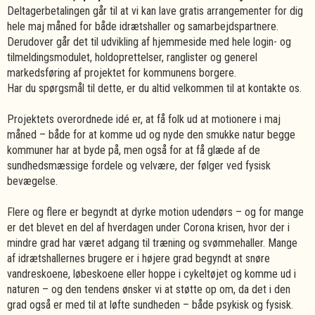
Deltagerbetalingen går til at vi kan lave gratis arrangementer for dig
hele maj måned for både idrætshaller og samarbejdspartnere.
Derudover går det til udvikling af hjemmeside med hele login- og
tilmeldingsmodulet, holdoprettelser, ranglister og generel
markedsføring af projektet for kommunens borgere.
Har du spørgsmål til dette, er du altid velkommen til at kontakte os.
Projektets overordnede idé er, at få folk ud at motionere i maj
måned – både for at komme ud og nyde den smukke natur begge
kommuner har at byde på, men også for at få glæde af de
sundhedsmæssige fordele og velvære, der følger ved fysisk
bevægelse.
Flere og flere er begyndt at dyrke motion udendørs – og for mange
er det blevet en del af hverdagen under Corona krisen, hvor der i
mindre grad har været adgang til træning og svømmehaller. Mange
af idrætshallernes brugere er i højere grad begyndt at snøre
vandreskoene, løbeskoene eller hoppe i cykeltøjet og komme ud i
naturen – og den tendens ønsker vi at støtte op om, da det i den
grad også er med til at løfte sundheden – både psykisk og fysisk.