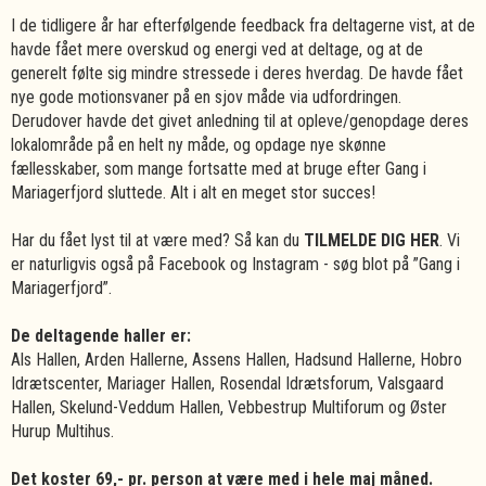
I de tidligere år har efterfølgende feedback fra deltagerne vist, at de
havde fået mere overskud og energi ved at deltage, og at de
generelt følte sig mindre stressede i deres hverdag. De havde fået
nye gode motionsvaner på en sjov måde via udfordringen.
Derudover havde det givet anledning til at opleve/genopdage deres
lokalområde på en helt ny måde, og opdage nye skønne
fællesskaber, som mange fortsatte med at bruge efter Gang i
Mariagerfjord sluttede. Alt i alt en meget stor succes!
Har du fået lyst til at være med? Så kan du
TILMELDE DIG HER
. Vi
er naturligvis også på Facebook og Instagram - søg blot på ”Gang i
Mariagerfjord”.
De deltagende haller er:
Als Hallen, Arden Hallerne, Assens Hallen, Hadsund Hallerne, Hobro
Idrætscenter, Mariager Hallen, Rosendal Idrætsforum, Valsgaard
Hallen, Skelund-Veddum Hallen, Vebbestrup Multiforum og Øster
Hurup Multihus.
Det koster 69,- pr. person at være med i hele maj måned.